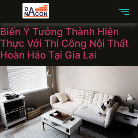
Biến Ý Tưởng Thành Hiện
Thực Với Thi Công Nội Thất
Hoàn Hảo Tại Gia Lai