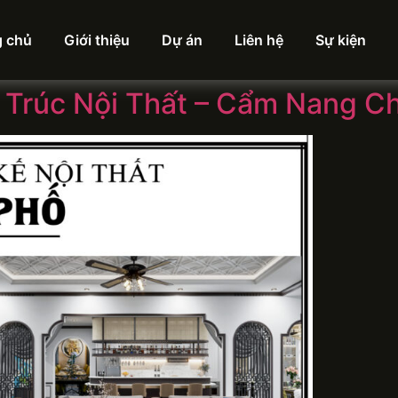
g chủ
Giới thiệu
Dự án
Liên hệ
Sự kiện
 Trúc Nội Thất – Cẩm Nang Ch