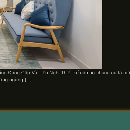
g Đẳng Cấp Và Tiện Nghi Thiết kế căn hộ chung cư là một l
hông ngừng […]