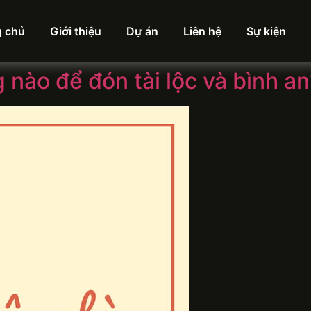
g chủ
Giới thiệu
Dự án
Liên hệ
Sự kiện
ào để đón tài lộc và bình an