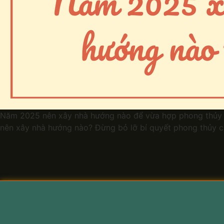
Năm 2025 nên xây nhà hướng nào để vừa hợp phong thủy v
nên xây nhà hướng nào? Đừng bỏ lỡ bí quyết phong thủy cự