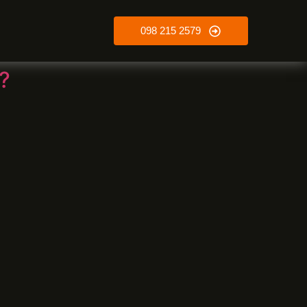
098 215 2579
?