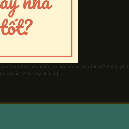
ừa đảm bảo sức khỏe, tài lộc và sự hòa thuận? Khám phá
c chuẩn! Việc xây nhà là […]