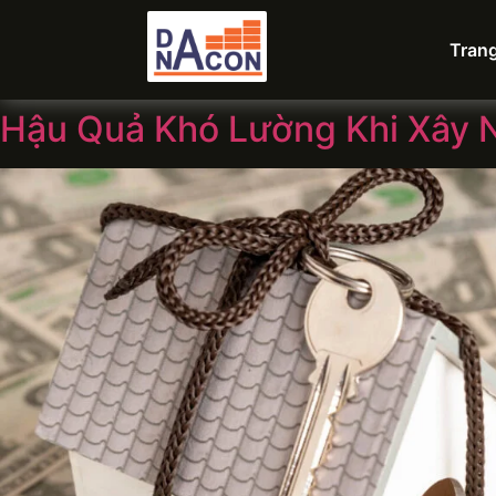
Tran
Hậu Quả Khó Lường Khi Xây 