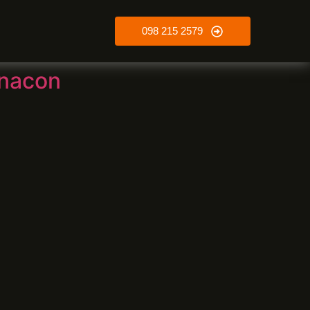
098 215 2579
anacon