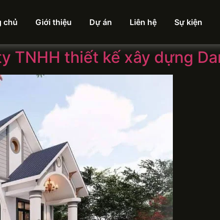
g chủ
Giới thiệu
Dự án
Liên hệ
Sự kiện
 ty TNHH thiết kế xây dựng D