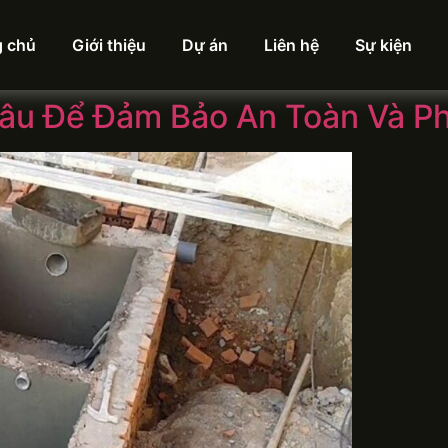
g chủ
Giới thiệu
Dự án
Liên hệ
Sự kiện
Đâu Để Đảm Bảo An Toàn Và P