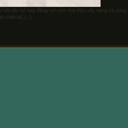
ư chỉ cần ký hợp đồng với một nhà thầu xây dựng và cung c
ừ thiết kế, […]