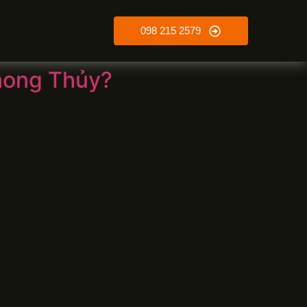
098 215 2579
hong Thủy?