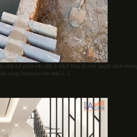
y nhà bể phốt nên đặt ở đâu? Đây là một quyết định không
Hãy cùng Danacon tìm hiểu […]