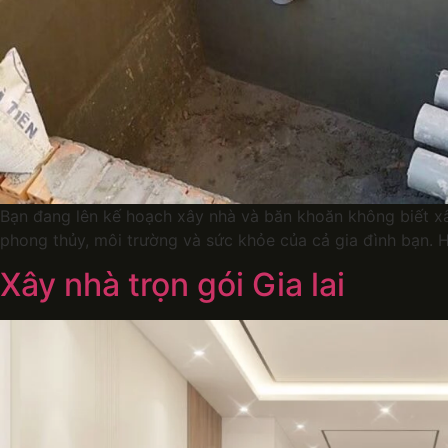
Bạn đang lên kế hoạch xây nhà và băn khoăn không biết xâ
phong thủy, môi trường và sức khỏe của cả gia đình bạn. 
Xây nhà trọn gói Gia lai