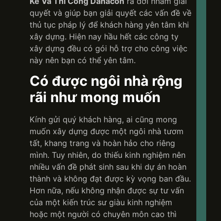
Kế Và Thi Công Danacon
ra đời nhằm giải
của
chín
quyết và giúp bạn giải quyết các vấn đề về
mình
thủ tục pháp lý để khách hàng yên tâm khi
xây dựng. Hiện nay hầu hết các công ty
xây dựng đều có gói hỗ trợ cho công việc
này nên bạn có thể yên tâm.
Có được ngôi nhà rộng
rãi như mong muốn
D
Kính gửi quý khách hàng, ai cũng mong
muốn xây dựng được một ngôi nhà tươm
Nơ
tất, khang trang và hoàn hảo cho riêng
ki
mình. Tuy nhiên, do thiếu kinh nghiệm nên
tạ
kh
nhiều vấn đề phát sinh sau khi dự án hoàn
gi
thành và không đạt được kỳ vọng ban đầu.
số
Hơn nữa, nếu không nhận được sự tư vấn
gi
của một kiến ​​trúc sư giàu kinh nghiệm
đì
hoặc một người có chuyên môn cao thì
Vi