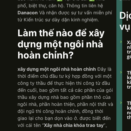
phố, biệt thự, căn hộ. Thông tin liên hệ
Danacon
Và nhận được sự tư vấn miễn phí
Dị
từ Kiến trúc sư dày dặn kinh nghiệm.
vụ
Làm thế nào để xây
dựng một ngôi nhà
X
n
t
hoàn chỉnh?
g
xây dựng một ngôi nhà hoàn chỉnh
Đây là
T
thời điểm chủ đầu tư ký hợp đồng với một
k
k
công ty thầu để thực hiện thi công từ đầu
t
đến cuối, bao gồm tất cả các phần của gói
thầu xây dựng nhà bao gồm phần thô của
T
ngôi nhà, phần hoàn thiện, phần nội thất và
k
đội ngũ thi công hoàn chỉnh, đồng thời
n
t
giao lại cho bạn dọn vào ở. được biết đến
với cái tên “
Xây nhà chìa khóa trao tay
”。