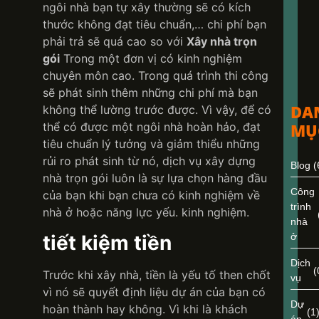
ngôi nhà bạn tự xây thường sẽ có kích
thước không đạt tiêu chuẩn,… chi phí bạn
phải trả sẽ quá cao so với
Xây nhà trọn
gói
Trong một đơn vị có kinh nghiệm
chuyên môn cao. Trong quá trình thi công
sẽ phát sinh thêm những chi phí mà bạn
DA
không thể lường trước được. Vì vậy, để có
thể có được một ngôi nhà hoàn hảo, đạt
MỤ
tiêu chuẩn lý tưởng và giảm thiểu những
rủi ro phát sinh từ nó, dịch vụ xây dựng
Blog
(
nhà trọn gói luôn là sự lựa chọn hàng đầu
Công
của bạn khi bạn chưa có kinh nghiệm về
trình
nhà ở hoặc năng lực yếu. kinh nghiệm.
nhà
tiết kiệm tiền
ở
Dịch
(
Trước khi xây nhà, tiền là yếu tố then chốt
vụ
vì nó sẽ quyết định liệu dự án của bạn có
Dự
hoàn thành hay không. Vì khi là khách
(1