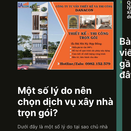
Q
lý
x
d
Bà
vi
gầ
đâ
Một số lý do nên
chọn dịch vụ xây nhà
DAN
trọn gói?
KHÁ
KIẾ
HIỆN
Dưới đây là một số lý do tại sao chủ nhà
NƠI