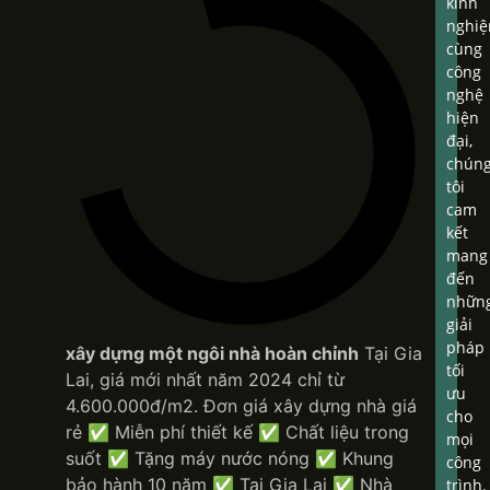
kinh
nghi
cùng
công
nghệ
hiện
đại,
chún
tôi
cam
kết
mang
đến
nhữn
giải
pháp
xây dựng một ngôi nhà hoàn chỉnh
Tại Gia
tối
Lai, giá mới nhất năm 2024 chỉ từ
ưu
4.600.000đ/m2. Đơn giá xây dựng nhà giá
cho
rẻ ✅ Miễn phí thiết kế ✅ Chất liệu trong
mọi
suốt ✅ Tặng máy nước nóng ✅ Khung
công
bảo hành 10 năm ✅ Tại Gia Lai ✅ Nhà
trình.