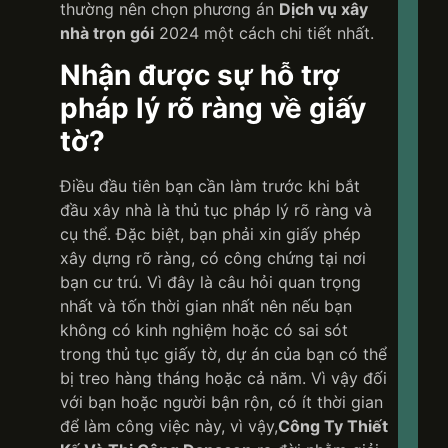
thường nên chọn phương án
Dịch vụ xây
TÍNH
TIẾ
nhà trọn gói
2024 một cách chi tiết nhất.
Nhận được sự hỗ trợ
pháp lý rõ ràng về giấy
Dana
Côn
tờ?
trình
bạn,
huyế
Điều đầu tiên bạn cần làm trước khi bắt
của
đầu xây nhà là thủ tục pháp lý rõ ràng và
chún
tôi.
cụ thể. Đặc biệt, bạn phải xin giấy phép
xây dựng rõ ràng, có công chứng tại nơi
bạn cư trú. Vì đây là câu hỏi quan trọng
Một
nhất và tốn thời gian nhất nên nếu bạn
khôn
gian
không có kinh nghiệm hoặc có sai sót
khiế
trong thủ tục giấy tờ, dự án của bạn có thể
bạn
bị treo hàng tháng hoặc cả năm. Vì vậy đối
yêu
lại…
với bạn hoặc người bận rộn, có ít thời gian
ngôi
để làm công việc này, vì vậy,
Công Ty Thiết
nhà