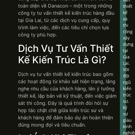
toàn diện về Danacon – một trong những
thiết
kế
công ty tư vấn thiết kế kiến trúc hàng đầu
và
tại Gia Lai, từ các dịch vụ cung cấp, quy
thi
trình làm việc, đến các tiêu chí chọn lựa
công
công ty phù hợp.
xây
dựng
Dịch Vụ Tư Vấn Thiết
tại
Kế Kiến Trúc Là Gì?
Gia
Lai.
Với
Dịch vụ tư vấn thiết kế kiến trúc bao gồm
đội
các hoạt động từ khảo sát hiện trạng, lắng
ngũ
nghe nhu cầu của khách hàng, lên ý tưởng
kiến
trúc
thiết kế, lập bản vẽ kỹ thuật, đến việc giám
sư,
sát thi công. Đây là quá trình đòi hỏi sự
kỹ
hợp tác chặt chẽ giữa kiến trúc sư và
sư
khách hàng để đảm bảo dự án hoàn thiện
giàu
đúng mong đợi và tiêu chuẩn.
kinh
nghi