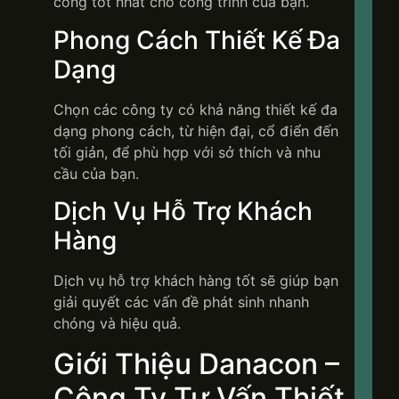
công tốt nhất cho công trình của bạn.
Phong Cách Thiết Kế Đa
Dạng
D
Chọn các công ty có khả năng thiết kế đa
dạng phong cách, từ hiện đại, cổ điển đến
Nơ
tối giản, để phù hợp với sở thích và nhu
ki
cầu của bạn.
tạ
kh
Dịch Vụ Hỗ Trợ Khách
gi
Hàng
số
gi
đì
Dịch vụ hỗ trợ khách hàng tốt sẽ giúp bạn
Vi
giải quyết các vấn đề phát sinh nhanh
chóng và hiệu quả.
Giới Thiệu Danacon –
Công Ty Tư Vấn Thiết