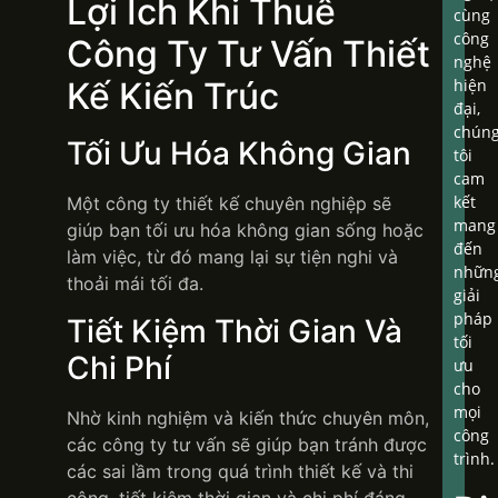
Lợi Ích Khi Thuê
cùng
công
Công Ty Tư Vấn Thiết
nghệ
Kế Kiến Trúc
hiện
đại,
chún
Tối Ưu Hóa Không Gian
tôi
cam
kết
Một công ty thiết kế chuyên nghiệp sẽ
mang
giúp bạn tối ưu hóa không gian sống hoặc
đến
làm việc, từ đó mang lại sự tiện nghi và
nhữn
thoải mái tối đa.
giải
pháp
Tiết Kiệm Thời Gian Và
tối
Chi Phí
ưu
cho
mọi
Nhờ kinh nghiệm và kiến thức chuyên môn,
công
các công ty tư vấn sẽ giúp bạn tránh được
trình.
các sai lầm trong quá trình thiết kế và thi
công, tiết kiệm thời gian và chi phí đáng