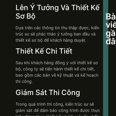
Lên Ý Tưởng Và Thiết Kế
Bà
Sơ Bộ
vi
Dựa trên các thông tin thu thập được, kiến
gầ
trúc sư sẽ phác thảo ý tưởng ban đầu và
đâ
thiết kế sơ bộ để khách hàng duyệt.
Thiết Kế Chi Tiết
Sau khi khách hàng đồng ý với thiết kế sơ
DAN
bộ, công ty sẽ tiến hành thiết kế chi tiết,
KHÁ
bao gồm các bản vẽ kỹ thuật và kế hoạch
KIẾ
HIỆN
thi công.
NƠI
TÍNH
Giám Sát Thi Công
TIẾ
Trong quá trình thi công, kiến trúc sư sẽ
giám sát để đảm bảo công trình được thực
Dana