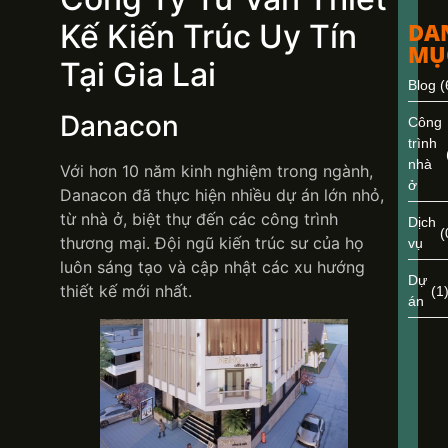
Kế Kiến Trúc Uy Tín
DA
MỤ
Tại Gia Lai
Blog
(
Danacon
Công
trình
nhà
Với hơn 10 năm kinh nghiệm trong ngành,
ở
Danacon đã thực hiện nhiều dự án lớn nhỏ,
từ nhà ở, biệt thự đến các công trình
Dịch
(
thương mại. Đội ngũ kiến trúc sư của họ
vụ
luôn sáng tạo và cập nhật các xu hướng
Dự
thiết kế mới nhất.
(1
án