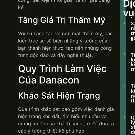
Dị
kể.
vụ
Tăng Giá Trị Thẩm Mỹ
X
n
t
Với sự sáng tạo và con mắt thẩm mỹ, các
g
kiến trúc sư sẽ biến những ý tưởng của
bạn thành hiện thực, tạo nên những công
T
trình độc đáo và đầy nghệ thuật.
k
k
Quy Trình Làm Việc
t
Của Danacon
T
k
Khảo Sát Hiện Trạng
n
t
Quá trình khảo sát bao gồm việc đánh giá
hiện trạng khu đất, tìm hiểu nhu cầu và
Q
lý
mong muốn của khách hàng, từ đó đưa ra
x
các ý tưởng thiết kế phù hợp.
d