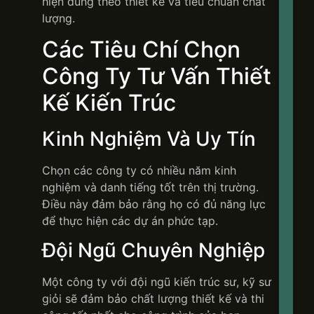
hiện đúng theo thiết kế và tiêu chuẩn chất
Côn
lượng.
trình
bạn,
Các Tiêu Chí Chọn
huyế
của
chún
Công Ty Tư Vấn Thiết
tôi.
Kế Kiến Trúc
Một
Kinh Nghiệm Và Uy Tín
khôn
gian
khiế
Chọn các công ty có nhiều năm kinh
bạn
yêu
nghiệm và danh tiếng tốt trên thị trường.
lại…
Điều này đảm bảo rằng họ có đủ năng lực
ngôi
để thực hiện các dự án phức tạp.
nhà
của
Đội Ngũ Chuyên Nghiệp
chín
mình
Một công ty với đội ngũ kiến trúc sư, kỹ sư
giỏi sẽ đảm bảo chất lượng thiết kế và thi